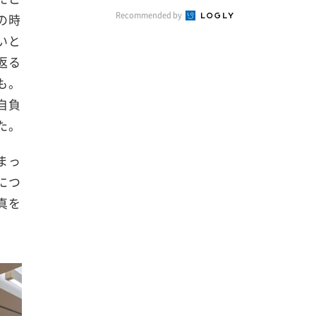
Recommended by
の時
いと
返る
も。
自負
た。
まっ
につ
真を