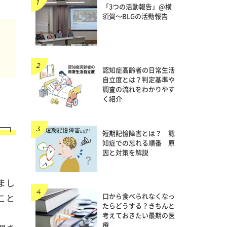
「3つの活動報告」@横
須賀～BLGの活動報告
を
認知症高齢者の日常生活
自立度とは？判定基準や
調査の流れをわかりやす
く紹介
短期記憶障害とは？ 認
知症での忘れる順番 原
因と対策を解説
まし
口から食べられなくなっ
こと
たらどうする？きちんと
考えておきたい最期の医
療