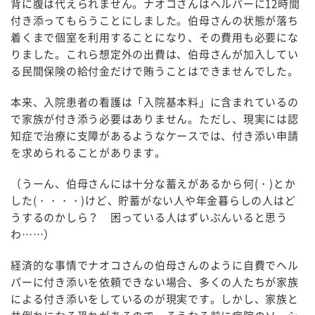
背に腹は代えられません。ナオコさんはヘルパーに12時間
付き添ってもらうことにしました。伯母さんの状態が落ち
着くまで個室を利用することになり、その費用も必要にな
りました。これら想定外の出費は、伯母さんが加入してい
る民間保険の給付金だけで賄うことはできませんでした。
本来、入院患者の看護は「入院基本料」に含まれているの
で家族が付き添う必要はありません。ただし、現実には認
知症で治療に支障があるようなケースでは、付き添い申請
を求められることがあります。
（うーん、伯母さんには十分な蓄えがあるから何(・)とか
した(・・・・)けど、貯蓄がない人や年金暮らしの人はど
うするのかしら？ 困っている人はずいぶんいると思う
わ……）
経済的な事情でナオコさんの伯母さんのように自費でヘル
パーに付き添いを依頼できない場合、多くの人たちが家族
による付き添いをしているのが現実です。しかし、家族と