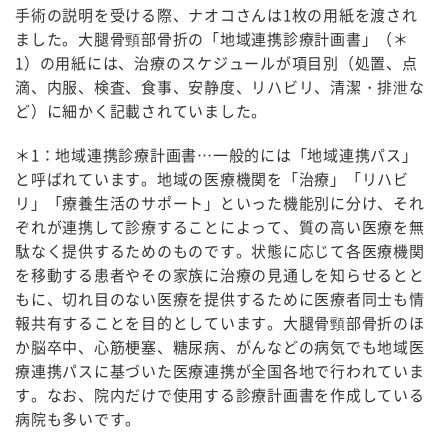
手術の説明を受ける際、ナオコさんは1枚の用紙を渡され
ました。大腿骨頸部骨折の「地域連携診療計画書」（＊
1）の用紙には、治療のスケジュールが項目別（処置、点
滴、内服、検査、食事、安静度、リハビリ、清潔・排泄な
ど）に細かく記載されていました。
＊1：地域連携診療計画書…一般的には「地域連携パス」
と呼ばれています。地域の医療機関を「治療」「リハビ
リ」「療養生活のサポート」といった機能別に分け、それ
ぞれが連携して診療することによって、質の高い医療を無
駄なく提供するためのものです。状態に応じて各医療機関
を移動する患者やその家族に治療の見通しを知らせるとと
もに、切れ目のない医療を提供するために医療者同士も情
報共有することを目的としています。大腿骨頸部骨折のほ
か脳卒中、心筋梗塞、糖尿病、がんなどの病気でも地域医
療連携パスに基づいた医療連携が全国各地で行われていま
す。なお、院内だけで使用する診療計画書を作成している
病院も多いです。