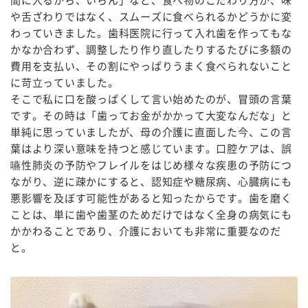
間に入るから、いらん」など、食べ物のこだわり方が、味
や舌ざわりではなく、スムーズに食べられるかどうかに変
わっていきました。歯科医院に行って入れ歯を作ってもな
かなか合わず、調整したり作り直したりするたびに多額の
費用を支払い、その割にやっぱりうまく食べられないこと
に苛立っていました。
そこで私に口を酸っぱくして言い始めたのが、冒頭の言葉
です。その時は「歯ってお金がかかって大変なんだな」と
単純に思っていましたが、母の介護に直面した今、この言
葉はより深い意味を持つと感じています。口腔ケアは、誤
嚥性肺炎の予防やフレイルをはじめ様々な疾患の予防につ
ながり、逆に疎かにすると、認知症や糖尿病、心臓病にも
悪影響を及ぼす可能性があると知ったからです。歯を磨く
ことは、単に歯や歯茎のためだけではなく全身の病気にも
かかわることであり、介護においても非常に重要なのだ
と。