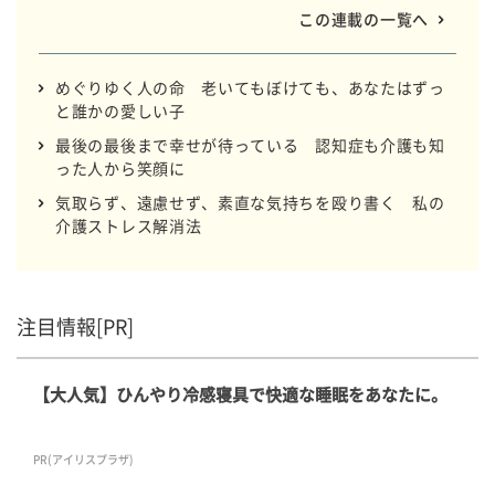
出す、そんな「介護士の絵とことば」をお送りします。
この連載の一覧へ
めぐりゆく人の命 老いてもぼけても、あなたはずっ
と誰かの愛しい子
最後の最後まで幸せが待っている 認知症も介護も知
った人から笑顔に
気取らず、遠慮せず、素直な気持ちを殴り書く 私の
介護ストレス解消法
注目情報[PR]
【大人気】ひんやり冷感寝具で快適な睡眠をあなたに。
PR(アイリスプラザ)