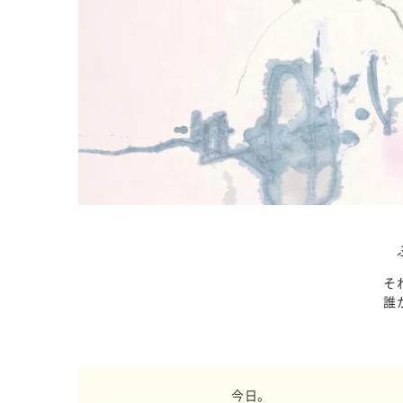
そ
誰
今日。