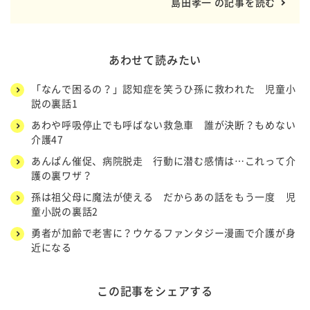
島田孝一 の記事を読む
あわせて読みたい
「なんで困るの？」認知症を笑うひ孫に救われた 児童小
説の裏話1
あわや呼吸停止でも呼ばない救急車 誰が決断？もめない
介護47
あんぱん催促、病院脱走 行動に潜む感情は…これって介
護の裏ワザ？
孫は祖父母に魔法が使える だからあの話をもう一度 児
童小説の裏話2
勇者が加齢で老害に？ウケるファンタジー漫画で介護が身
近になる
この記事をシェアする