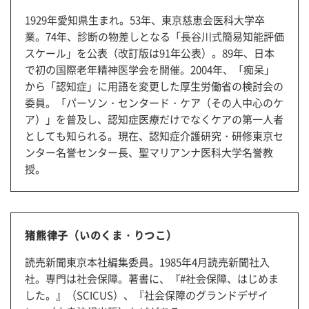
1929年愛知県生まれ。53年、東京慈恵会医科大学卒
業。74年、診断の物差しとなる「長谷川式簡易知能評価
スケール」を公表（改訂版は91年公表）。89年、日本
で初の国際老年精神医学会を開催。2004年、「痴呆」
から「認知症」に用語を変更した厚生労働省の検討会の
委員。「パーソン・センタード・ケア（その人中心のケ
ア）」を普及し、認知症医療だけでなくケアの第一人者
としても知られる。現在、認知症介護研究・研修東京セ
ンター名誉センター長、聖マリアンナ医科大学名誉教
授。
猪熊律子（いのくま・りつこ）
読売新聞東京本社編集委員。1985年4月読売新聞社入
社。専門は社会保障。著書に、『#社会保障、はじめま
した。』（SCICUS）、『社会保障のグランドデザイ