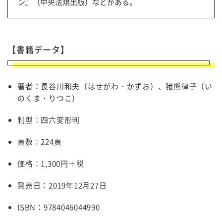
ン』（中央法規出版）などがある。
【書籍データ】
著者：長谷川和夫（はせがわ・かずお）、猪熊律子（い
のくま・りつこ）
判型：四六変形判
頁数：224頁
価格：1,300円＋税
発売日：2019年
12
月
27
日
ISBN：9784046044990