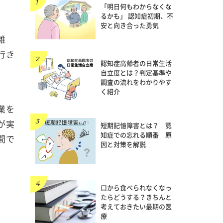
「明日何もわからなくな
るかも」 認知症初期、不
安と向き合った勇気
雑
行き
認知症高齢者の日常生活
自立度とは？判定基準や
調査の流れをわかりやす
く紹介
。
業を
が実
短期記憶障害とは？ 認
知症での忘れる順番 原
間で
因と対策を解説
口から食べられなくなっ
たらどうする？きちんと
考えておきたい最期の医
療