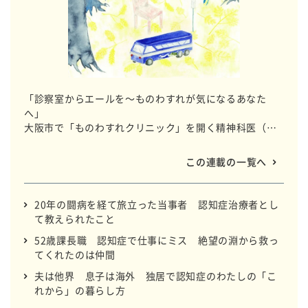
「診察室からエールを～ものわすれが気になるあなた
へ」
大阪市で「ものわすれクリニック」を開く精神科医（老
年精神医学）の松本一生さんが、自分自身や近しい人の
「もの忘れ」が気になる人たちに語りかけます。認知症
この連載の一覧へ
当事者と家族に寄り添い続け、今は自らも家族を介護す
る日々を送っている松本さんが、認知症と、その診察の
過程について、やわらかな言葉でつづるコラムです。イ
20年の闘病を経て旅立った当事者 認知症治療者とし
ラストは稲葉なつきさんが担当します。
て教えられたこと
52歳課長職 認知症で仕事にミス 絶望の淵から救っ
てくれたのは仲間
夫は他界 息子は海外 独居で認知症のわたしの「こ
れから」の暮らし方