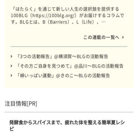
「はたらく」を通じて新しい人生の選択肢を提供する
100BLG（https://100blg.org/）がお届けするコラムで
す。BLGとは、B（Barriers）、L（Life）、
G（Gathering）の略称で、デイサービスなどの介護事業
を通じてメンバーと一緒に企業と協働しながら想いをカ
この連載の一覧へ
タチにしています。 全国のBLGのいつもの日常をお届け
します。
「3つの活動報告」@横須賀～BLGの活動報告
「その方ご自身を見つめて」@品川～BLGの活動報告
「綿いっぱい運動」@きのこ～BLGの活動報告
注目情報[PR]
発酵食からスパイスまで、疲れた体を整える簡単夏レシ
ピ