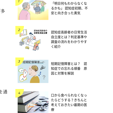
「明日何もわからなくな
るかも」 認知症初期、不
が多
安と向き合った勇気
認知症高齢者の日常生活
自立度とは？判定基準や
調査の流れをわかりやす
く紹介
短期記憶障害とは？ 認
知症での忘れる順番 原
因と対策を解説
を通
口から食べられなくなっ
たらどうする？きちんと
考えておきたい最期の医
療