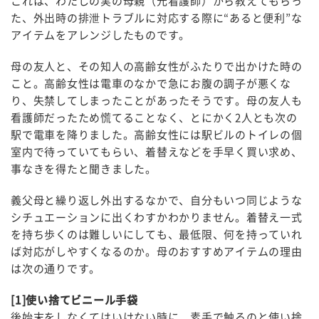
これは、わたしの実の母親（元看護師）から教えてもらっ
た、外出時の排泄トラブルに対応する際に“あると便利”な
アイテムをアレンジしたものです。
母の友人と、その知人の高齢女性がふたりで出かけた時の
こと。高齢女性は電車のなかで急にお腹の調子が悪くな
り、失禁してしまったことがあったそうです。母の友人も
看護師だったため慌てることなく、とにかく2人とも次の
駅で電車を降りました。高齢女性には駅ビルのトイレの個
室内で待っていてもらい、着替えなどを手早く買い求め、
事なきを得たと聞きました。
義父母と繰り返し外出するなかで、自分もいつ同じような
シチュエーションに出くわすかわかりません。着替え一式
を持ち歩くのは難しいにしても、最低限、何を持っていれ
ば対応がしやすくなるのか。母のおすすめアイテムの理由
は次の通りです。
[1]使い捨てビニール手袋
後始末をしなくてはいけない時に、素手で触るのと使い捨