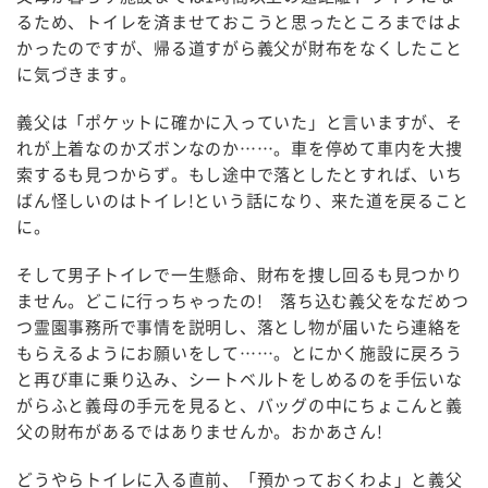
るため、トイレを済ませておこうと思ったところまではよ
かったのですが、帰る道すがら義父が財布をなくしたこと
に気づきます。
義父は「ポケットに確かに入っていた」と言いますが、そ
れが上着なのかズボンなのか……。車を停めて車内を大捜
索するも見つからず。もし途中で落としたとすれば、いち
ばん怪しいのはトイレ!という話になり、来た道を戻ること
に。
そして男子トイレで一生懸命、財布を捜し回るも見つかり
ません。どこに行っちゃったの! 落ち込む義父をなだめつ
つ霊園事務所で事情を説明し、落とし物が届いたら連絡を
もらえるようにお願いをして……。とにかく施設に戻ろう
と再び車に乗り込み、シートベルトをしめるのを手伝いな
がらふと義母の手元を見ると、バッグの中にちょこんと義
父の財布があるではありませんか。おかあさん!
どうやらトイレに入る直前、「預かっておくわよ」と義父