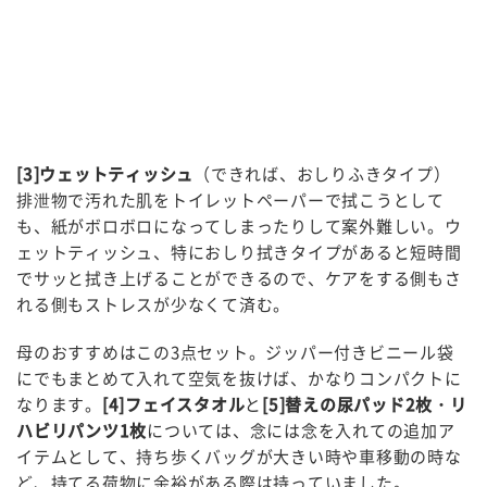
[3]ウェットティッシュ
（できれば、おしりふきタイプ）
排泄物で汚れた肌をトイレットペーパーで拭こうとして
も、紙がボロボロになってしまったりして案外難しい。ウ
ェットティッシュ、特におしり拭きタイプがあると短時間
でサッと拭き上げることができるので、ケアをする側もさ
れる側もストレスが少なくて済む。
母のおすすめはこの3点セット。ジッパー付きビニール袋
にでもまとめて入れて空気を抜けば、かなりコンパクトに
なります。
[4]フェイスタオル
と
[5]替えの尿パッド2枚・リ
ハビリパンツ1枚
については、念には念を入れての追加ア
イテムとして、持ち歩くバッグが大きい時や車移動の時な
ど、持てる荷物に余裕がある際は持っていました。