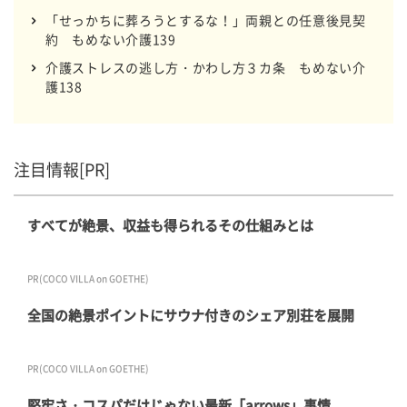
「せっかちに葬ろうとするな！」両親との任意後見契
約 もめない介護139
介護ストレスの逃し方・かわし方３カ条 もめない介
護138
注目情報[PR]
すべてが絶景、収益も得られるその仕組みとは
PR(COCO VILLA on GOETHE)
全国の絶景ポイントにサウナ付きのシェア別荘を展開
PR(COCO VILLA on GOETHE)
堅牢さ・コスパだけじゃない最新「arrows」事情