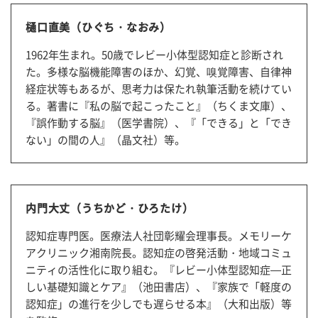
樋口直美（ひぐち・なおみ）
1962年生まれ。50歳でレビー小体型認知症と診断され
た。多様な脳機能障害のほか、幻覚、嗅覚障害、自律神
経症状等もあるが、思考力は保たれ執筆活動を続けてい
る。著書に『私の脳で起こったこと』（ちくま文庫）、
『誤作動する脳』（医学書院）、『「できる」と「でき
ない」の間の人』（晶文社）等。
内門大丈（うちかど・ひろたけ）
認知症専門医。医療法人社団彰耀会理事長。メモリーケ
アクリニック湘南院長。認知症の啓発活動・地域コミュ
ニティの活性化に取り組む。『レビー小体型認知症—正
しい基礎知識とケア』（池田書店）、『家族で「軽度の
認知症」の進行を少しでも遅らせる本』（大和出版）等