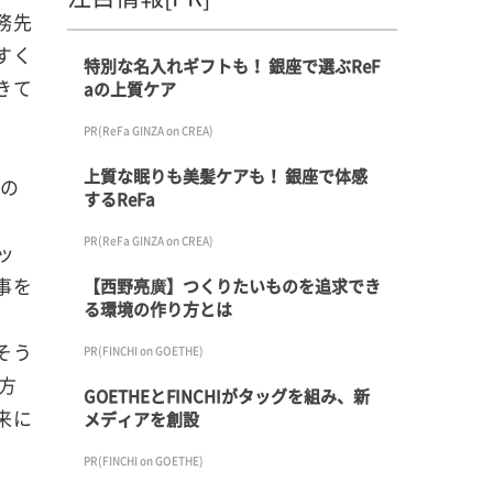
務先
すく
特別な名入れギフトも！ 銀座で選ぶReF
きて
aの上質ケア
PR(ReFa GINZA on CREA)
上質な眠りも美髪ケアも！ 銀座で体感
くの
するReFa
PR(ReFa GINZA on CREA)
ッ
事を
【西野亮廣】つくりたいものを追求でき
る環境の作り方とは
そう
PR(FINCHI on GOETHE)
方
GOETHEとFINCHIがタッグを組み、新
来に
メディアを創設
PR(FINCHI on GOETHE)