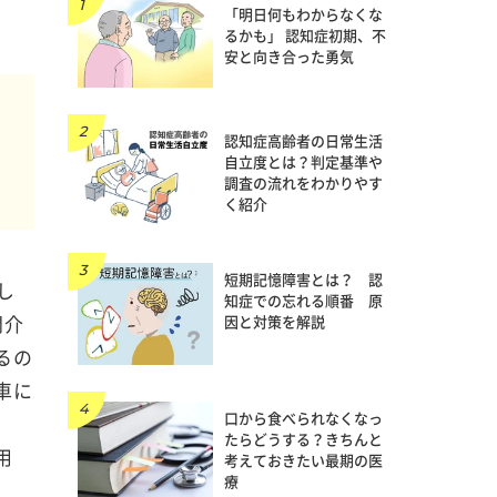
「明日何もわからなくな
るかも」 認知症初期、不
安と向き合った勇気
認知症高齢者の日常生活
自立度とは？判定基準や
編
調査の流れをわかりやす
く紹介
短期記憶障害とは？ 認
し
知症での忘れる順番 原
問介
因と対策を解説
るの
車に
口から食べられなくなっ
たらどうする？きちんと
用
考えておきたい最期の医
療