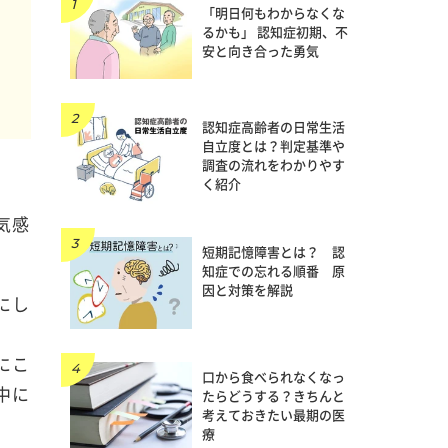
「明日何もわからなくな
メ
るかも」 認知症初期、不
安と向き合った勇気
せ
認知症高齢者の日常生活
自立度とは？判定基準や
調査の流れをわかりやす
く紹介
気感
短期記憶障害とは？ 認
知症での忘れる順番 原
因と対策を解説
にし
にこ
口から食べられなくなっ
中に
たらどうする？きちんと
考えておきたい最期の医
療