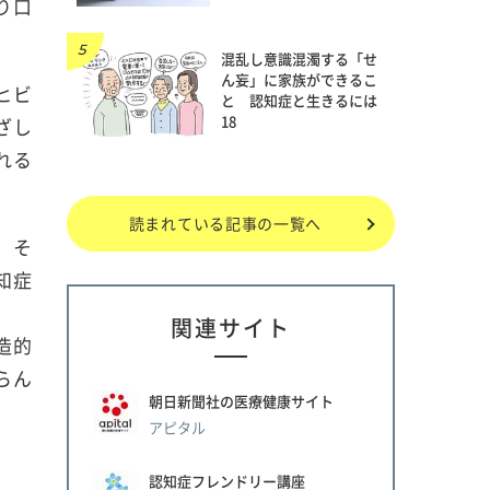
り口
混乱し意識混濁する「せ
ん妄」に家族ができるこ
ヒビ
と 認知症と生きるには
18
ざし
れる
読まれている記事の一覧へ
。そ
知症
関連サイト
造的
らん
朝日新聞社の医療健康サイト
アピタル
認知症フレンドリー講座