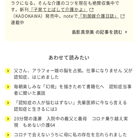
ラクになる。そんな介護のコツを現在も絶賛収集中で
す。新刊
『子育てとばして介護かよ』
（KADOKAWA）発売中。noteで
「別居嫁介護日誌」
連載中
島影真奈美 の記事を読む
あわせて読みたい
父さん、アラフォー娘の脳を占拠。仕事になりません 父が
認知症、はじめました
毎朝楽しみな「幻視」を描きためて書籍化へ 認知症当事
者に聞いた裏話
「認知症の人が悩むはずない」先輩医師に今なら言える
認知症と生きるには3
20分間の逢瀬 入院中の義父と義母 コロナ乗り越え実
現 もめない介護64
コロナで会えないうちに母に私の存在を忘れられました