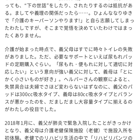
っても、“下の世話”をしたり、されたりするのは抵抗があ
る。ましてや義理の関係だったら……。ひょんななりゆき
で「介護のキーパーソンやります!」と自ら志願してしまっ
たわたしですが、そこまで覚悟を決めていたわけではまっ
たくありません。
介護が始まった時点で、義父母はすでに時々トイレの失敗
がありました。ただ、必要なサポートといえば尿もれパッ
ドの定期購入ぐらい。「尿もれ・便もれに対して適切に対
応したい」という意向が強い義父に対して、義母は「とに
かく小さいものが好き」。ヘルパーさんの観察によると、
失禁具合は夫婦でさほど変わらないはずなのに、義父のパ
ッドは300cc吸水タイプ、義母は80cc吸水タイプとバラン
スが悪かったのを、だましだまし大容量タイプに揃えるの
がわたしの役目でした。
2018年1月に、義父が肺炎で緊急入院したことがきっかけ
となり、義父母は介護老健保険施設（老健）で施設入所を
初体験。老健でのリハビリ生活の中で「リハビリパンツの