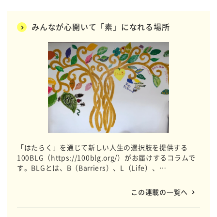
みんなが心開いて「素」になれる場所
「はたらく」を通じて新しい人生の選択肢を提供する
100BLG（https://100blg.org/）がお届けするコラムで
す。BLGとは、B（Barriers）、L（Life）、
G（Gathering）の略称で、デイサービスなどの介護事業
を通じてメンバーと一緒に企業と協働しながら想いをカ
この連載の一覧へ
タチにしています。 全国のBLGのいつもの日常をお届け
します。