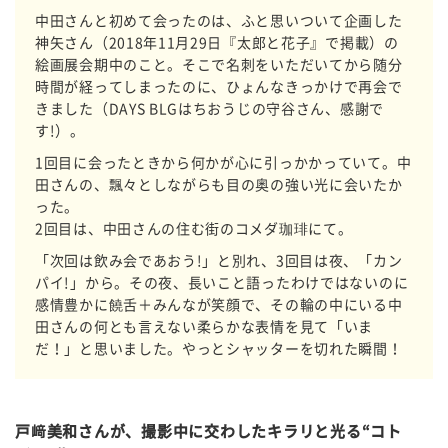
中田さんと初めて会ったのは、ふと思いついて企画した
神矢さん（2018年11月29日『太郎と花子』で掲載）の
絵画展会期中のこと。そこで名刺をいただいてから随分
時間が経ってしまったのに、ひょんなきっかけで再会で
きました（DAYS BLGはちおうじの守谷さん、感謝で
す!）。
1回目に会ったときから何かが心に引っかかっていて。中
田さんの、飄々としながらも目の奥の強い光に会いたか
った。
2回目は、中田さんの住む街のコメダ珈琲にて。
「次回は飲み会であおう!」と別れ、3回目は夜、「カン
パイ!」から。その夜、長いこと語ったわけではないのに
感情豊かに饒舌＋みんなが笑顔で、その輪の中にいる中
田さんの何とも言えない柔らかな表情を見て「いま
だ！」と思いました。やっとシャッターを切れた瞬間！
戸﨑美和さんが、撮影中に交わしたキラリと光る“コト