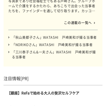
写真家であり社会福祉士でもある戸﨑さん。グループホ
ームで介護をするかたわら、あちこちで出会った当事者
たちを、ファインダーを通して切り取ります。カッコ書
きの名前は、愛称やご本人たちが呼ばれたい「WATASHI
ネーム」。言葉の端々に垣間見える人となりを、肌で感
この連載の一覧へ
じた戸﨑さんが綴ります。 ※ 当事者の年齢は撮影時です
「秋山美都子さん」WATASHI 戸﨑美和が撮る当事者
「NORIKOさん」WATASHI 戸﨑美和が撮る当事者
「三川泰子さん&一夫さん」WATASHI 戸﨑美和が撮
る当事者
注目情報[PR]
【銀座】ReFaで始める大人の贅沢セルフケア