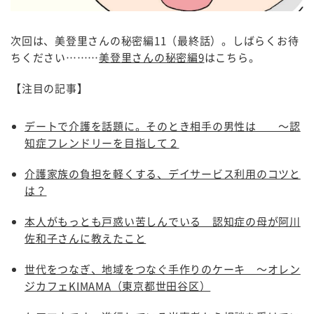
次
回は、美登里さんの秘密編11（最終話）。しばらくお待
ちください………
美登里さんの秘密編9
はこちら。
【注目の記事】
デートで介護を話題に。そのとき相手の男性は ～認
知症フレンドリーを目指して２
介護家族の負担を軽くする、デイサービス利用のコツと
は？
本人がもっとも戸惑い苦しんでいる 認知症の母が阿川
佐和子さんに教えたこと
世代をつなぎ、地域をつなぐ手作りのケーキ ～オレン
ジカフェKIMAMA（東京都世田谷区）