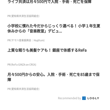
ライフ共済は月々500円で入院・手術・死亡を保障
PR(愛知県共済生活協同組合)
小学校に慣れた今だからじっくり選べる！ 小学１年生夏
休みからの「音楽教室」デビュ...
PR(ヤマハ音楽振興会｜HugKum)
上質な眠りも美髪ケアも！ 銀座で体感するReFa
PR(ReFa GINZA on CREA)
月々500円からの安心。入院・手術・死亡を85歳まで保
障
PR(愛知県共済生活協同組合)
Recommended by