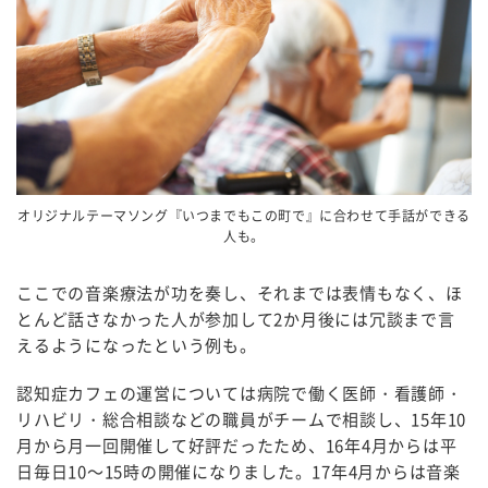
オリジナルテーマソング『いつまでもこの町で』に合わせて手話ができる
人も。
ここでの音楽療法が功を奏し、それまでは表情もなく、ほ
とんど話さなかった人が参加して
2
か月後には冗談まで言
えるようになったという例も。
認知症カフェの運営については病院で働く医師・看護師・
リハビリ・総合相談などの職員がチームで相談し、
15
年
10
月から月一回開催して好評だったため、
16
年
4
月からは平
日毎日
10
～
15
時の開催になりました。
17
年4月からは音楽