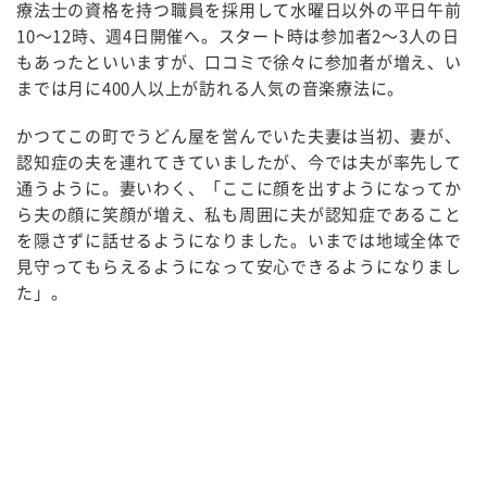
療法士の資格を持つ職員を採用して水曜日以外の平日午前
10
～
12
時、週
4
日開催へ。スタート時は参加者
2
～
3
人の日
もあったといいますが、口コミで徐々に参加者が増え、い
までは月に
400
人以上が訪れる人気の音楽療法に。
かつてこの町でうどん屋を営んでいた夫妻は当初、妻が、
認知症の夫を連れてきていましたが、今では夫が率先して
通うように。妻いわく、「ここに顔を出すようになってか
ら夫の顔に笑顔が増え、私も周囲に夫が認知症であること
を隠さずに話せるようになりました。いまでは地域全体で
見守ってもらえるようになって安心できるようになりまし
た」。