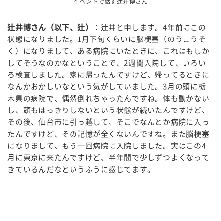
イベントで話す辻井博さん
辻井博さん（以下、辻）
：辻井と申します。
4
年前にこの
状態になりました。
1
月下旬くらいに脳梗塞（のうこうそ
く）になりまして、ある病院にいたときに、これはもしか
してそうなのかなということで、
2
週間入院して、いろい
ろ検査しました。家に帰ったんですけど、帰ってるときに
なんかおかしいなという気がしていました。
3
月の頭に栃
木県の病院で、偶然倒れちゃったんですね。体も動かない
し、頭もはっきりしないという状態が続いたんですけど、
その後、仙台市に引っ越して、そこでなんとか病院に入っ
たんですけど、その記憶が全くないんですね。また脳梗塞
になりまして、もう一回病院に入院しました。実はこの
4
月に東京に来たんですけど、半年間で少しずつよくなって
きているんだなというふうに感じてます。