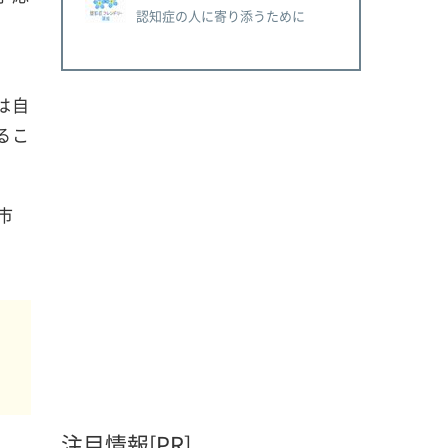
認知症の人に寄り添うために
は自
るこ
市
注目情報[PR]