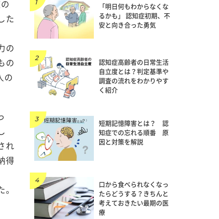
症の
「明日何もわからなくな
るかも」 認知症初期、不
した
安と向き合った勇気
力の
もの
認知症高齢者の日常生活
自立度とは？判定基準や
人の
調査の流れをわかりやす
く紹介
っ
短期記憶障害とは？ 認
し
知症での忘れる順番 原
因と対策を解説
され
納得
口から食べられなくなっ
た。
たらどうする？きちんと
考えておきたい最期の医
療