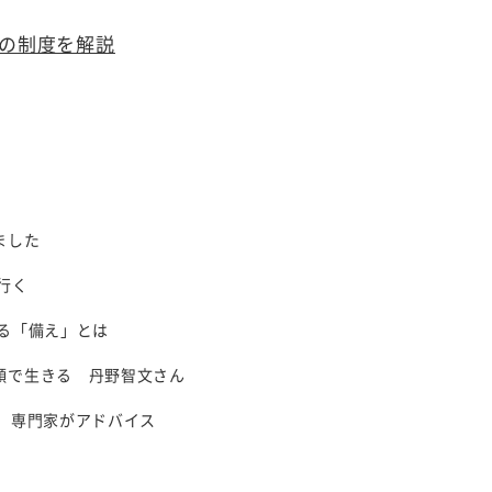
の制度を解説
ました
行く
る「備え」とは
顔で生きる 丹野智文さん
 専門家がアドバイス