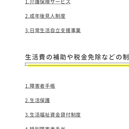
1.介護保険サービス
2.成年後見人制度
3.日常生活自立支援事業
生活費の補助や税金免除などの
1.障害者手帳
2.生活保護
3.生活福祉資金貸付制度
4.特別障害者手当