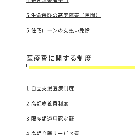
5.生命保険の高度障害（民間）
6.住宅ローンの支払い免除
医療費に関する制度
1.自立支援医療制度
2.高額療養費制度
3.限度額適用認定証
4.高額介護サービス費