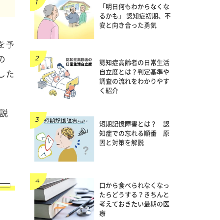
「明日何もわからなくな
るかも」 認知症初期、不
安と向き合った勇気
を予
の
認知症高齢者の日常生活
自立度とは？判定基準や
した
調査の流れをわかりやす
く紹介
説
短期記憶障害とは？ 認
知症での忘れる順番 原
因と対策を解説
口から食べられなくなっ
たらどうする？きちんと
考えておきたい最期の医
療