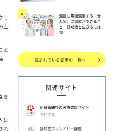
混乱し意識混濁する「せ
クリ
ん妄」に家族ができるこ
の上
と 認知症と生きるには
18
こと
自
読まれている記事の一覧へ
関連サイト
なき
朝日新聞社の医療健康サイト
アピタル
人は
され
認知症フレンドリー講座