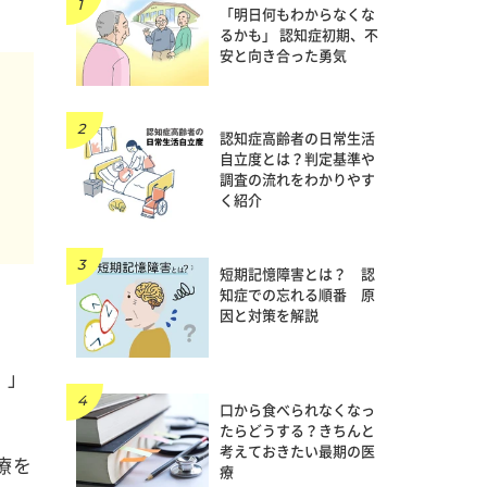
「明日何もわからなくな
るかも」 認知症初期、不
安と向き合った勇気
を
言
認知症高齢者の日常生活
自立度とは？判定基準や
調査の流れをわかりやす
く紹介
）
短期記憶障害とは？ 認
知症での忘れる順番 原
因と対策を解説
）」
口から食べられなくなっ
たらどうする？きちんと
考えておきたい最期の医
療を
療