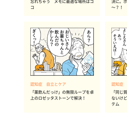
忘れちゃう メモに最適な場所はコ
決に。
コ
～？！
認知症 自立とケア
認知症
「薬飲んだっけ」の無限ループを卓
「同じ
上のロゼッタストーンで解決！
ないけ
テム