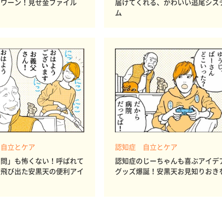
ポワーン！見せ金ファイル
届けてくれる、かわいい追尾シス
ム
 自立とケア
認知症 自立とケア
質問」も怖くない！呼ばれて
認知症のじーちゃんも喜ぶアイデ
ど飛び出た安黒天の便利アイ
グッズ爆誕！安黒天お見知りおき