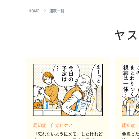
HOME
連載一覧
ヤス
認知症 自立とケア
認知症
「忘れないようにメモ」したけれど
金盗っ