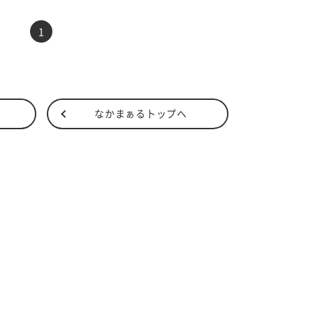
前へ
次へ
1
なかまぁるトップへ