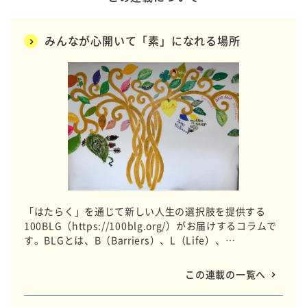
みんなが心開いて「素」になれる場所
「はたらく」を通じて新しい人生の選択肢を提供する
100BLG（https://100blg.org/）がお届けするコラムで
す。BLGとは、B（Barriers）、L（Life）、
G（Gathering）の略称で、デイサービスなどの介護事業
を通じてメンバーと一緒に企業と協働しながら想いをカ
この連載の一覧へ
タチにしています。 全国のBLGのいつもの日常をお届け
します。