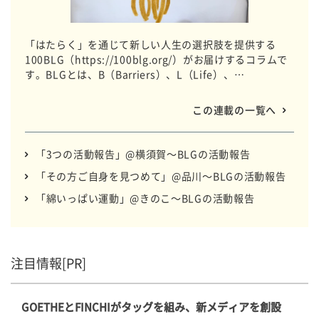
「はたらく」を通じて新しい人生の選択肢を提供する
100BLG（https://100blg.org/）がお届けするコラムで
す。BLGとは、B（Barriers）、L（Life）、
G（Gathering）の略称で、デイサービスなどの介護事業
を通じてメンバーと一緒に企業と協働しながら想いをカ
この連載の一覧へ
タチにしています。 全国のBLGのいつもの日常をお届け
します。
「3つの活動報告」@横須賀～BLGの活動報告
「その方ご自身を見つめて」@品川～BLGの活動報告
「綿いっぱい運動」@きのこ～BLGの活動報告
注目情報[PR]
GOETHEとFINCHIがタッグを組み、新メディアを創設