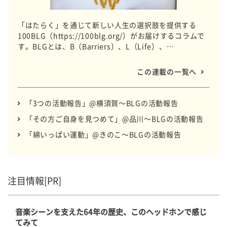
「はたらく」を通じて新しい人生の選択肢を提供する
100BLG（https://100blg.org/）がお届けするコラムで
す。BLGとは、B（Barriers）、L（Life）、
G（Gathering）の略称で、デイサービスなどの介護事業
を通じてメンバーと一緒に企業と協働しながら想いをカ
この連載の一覧へ
タチにしています。 全国のBLGのいつもの日常をお届け
します。
「3つの活動報告」@横須賀～BLGの活動報告
「その方ご自身を見つめて」@品川～BLGの活動報告
「綿いっぱい運動」@きのこ～BLGの活動報告
注目情報[PR]
音楽シーンを支えた64年の歴史、このヘッドホンで感じ
てみて