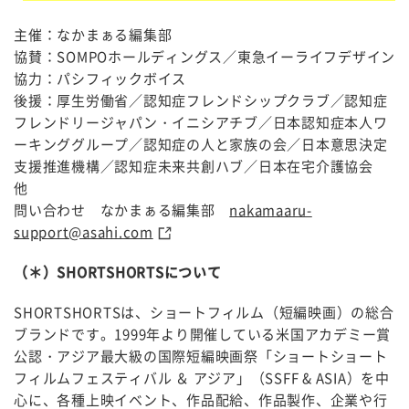
主催：なかまぁる編集部
協賛：SOMPOホールディングス／東急イーライフデザイン
協力：パシフィックボイス
後援：厚生労働省／認知症フレンドシップクラブ／認知症
フレンドリージャパン・イニシアチブ／日本認知症本人ワ
ーキンググループ／認知症の人と家族の会／日本意思決定
支援推進機構／認知症未来共創ハブ／日本在宅介護協会
他
問い合わせ なかまぁる編集部
nakamaaru-
support@asahi.com
（＊）SHORTSHORTSについて
SHORTSHORTSは、ショートフィルム（短編映画）の総合
ブランドです。1999年より開催している米国アカデミー賞
公認・アジア最大級の国際短編映画祭「ショートショート
フィルムフェスティバル ＆ アジア」（SSFF & ASIA）を中
心に、各種上映イベント、作品配給、作品製作、企業や行