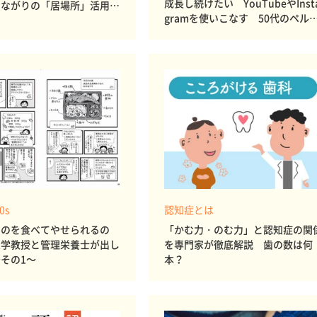
成長し続けたい YouTubeやInst
つながりの「居場所」活用が
gramを使いこなす 50代のペル
健康維持につながる
ナ像【project50sインサイト調
査】
50s
認知症とは
ものを食べてやせられるの
「かむ力・のむ力」と認知症の関
大学教授と管理栄養士が出し
を専門家が徹底解説 歯の数は何
その1～
本？