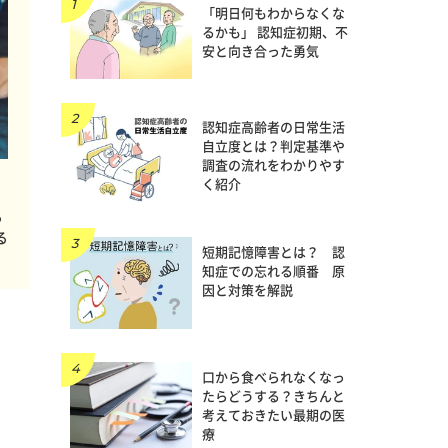
「明日何もわからなくな
るかも」 認知症初期、不
安と向き合った勇気
認知症高齢者の日常生活
自立度とは？判定基準や
調査の流れをわかりやす
く紹介
る
る
短期記憶障害とは？ 認
知症での忘れる順番 原
因と対策を解説
口から食べられなくなっ
たらどうする？きちんと
考えておきたい最期の医
療