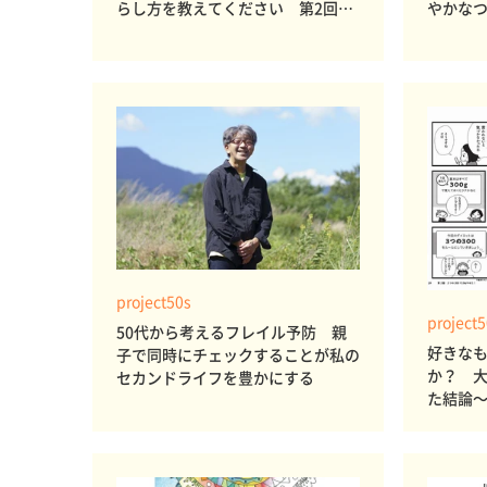
らし方を教えてください 第2回pr
やかな
oject50sインサイト調査
心身の
project50s
project
50代から考えるフレイル予防 親
好きな
子で同時にチェックすることが私の
か？ 
セカンドライフを豊かにする
た結論～