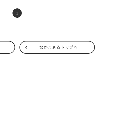
前へ
次へ
1
なかまぁるトップへ