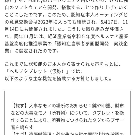
称）」を、Funityのハードウェアを用いながら、さらに独
自のソフトウェアを開発、搭載することで作り上げていく
ことにしたのです。このため、認知症本人ミーティングと
の意見交換会は2023年に入っても継続され、5月17日、11
月14日にも開催されました。こうした取り組みが評価さ
れ、同年11月には、経済産業省令和５年度ヘルスケア産業
基盤高度化推進事業の「認知症当事者参画型開発 実践企
業」に選定されたのです。
これまでに認知症のご本人から寄せられた声をもとに、
「ヘルプタブレット（仮称）」では、
以下のような主な機能を搭載する方針としました。
【探す】大事なモノの場所のお知らせ：鍵や印鑑、財布
などの大事なモノ（所有物）について、タブレットを操
作することにより、所有物につけられたタグからブザー
音を鳴らす
【カギ】遠隔鍵管理：外出先から鍵の開閉状態を確認で