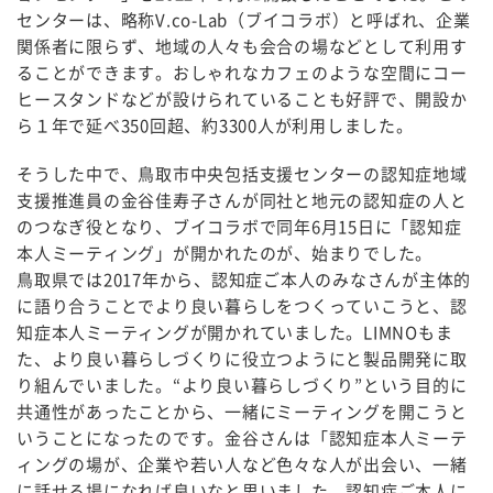
センターは、略称V.co-Lab（ブイコラボ）と呼ばれ、企業
関係者に限らず、地域の人々も会合の場などとして利用す
ることができます。おしゃれなカフェのような空間にコー
ヒースタンドなどが設けられていることも好評で、開設か
ら１年で延べ350回超、約3300人が利用しました。
そうした中で、鳥取市中央包括支援センターの認知症地域
支援推進員の金谷佳寿子さんが同社と地元の認知症の人と
のつなぎ役となり、ブイコラボで同年6月15日に「認知症
本人ミーティング」が開かれたのが、始まりでした。
鳥取県では2017年から、認知症ご本人のみなさんが主体的
に語り合うことでより良い暮らしをつくっていこうと、認
知症本人ミーティングが開かれていました。LIMNOもま
た、より良い暮らしづくりに役立つようにと製品開発に取
り組んでいました。“より良い暮らしづくり”という目的に
共通性があったことから、一緒にミーティングを開こうと
いうことになったのです。金谷さんは「認知症本人ミーテ
ィングの場が、企業や若い人など色々な人が出会い、一緒
に話せる場になれば良いなと思いました。認知症ご本人に