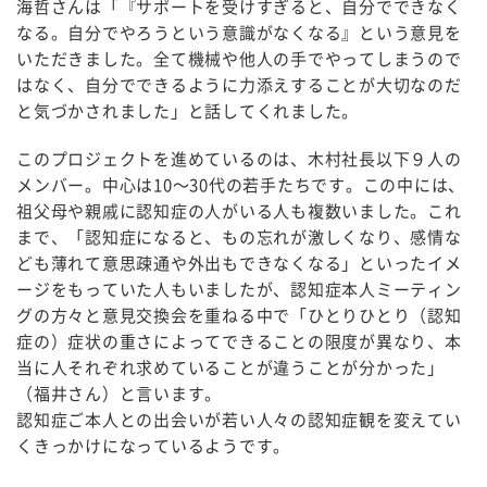
海哲さんは「『サポートを受けすぎると、自分でできなく
なる。自分でやろうという意識がなくなる』という意見を
いただきました。全て機械や他人の手でやってしまうので
はなく、自分でできるように力添えすることが大切なのだ
と気づかされました」と話してくれました。
このプロジェクトを進めているのは、木村社長以下９人の
メンバー。中心は10～30代の若手たちです。この中には、
祖父母や親戚に認知症の人がいる人も複数いました。これ
まで、「認知症になると、もの忘れが激しくなり、感情な
ども薄れて意思疎通や外出もできなくなる」といったイメ
ージをもっていた人もいましたが、認知症本人ミーティン
グの方々と意見交換会を重ねる中で「ひとりひとり（認知
症の）症状の重さによってできることの限度が異なり、本
当に人それぞれ求めていることが違うことが分かった」
（福井さん）と言います。
認知症ご本人との出会いが若い人々の認知症観を変えてい
くきっかけになっているようです。