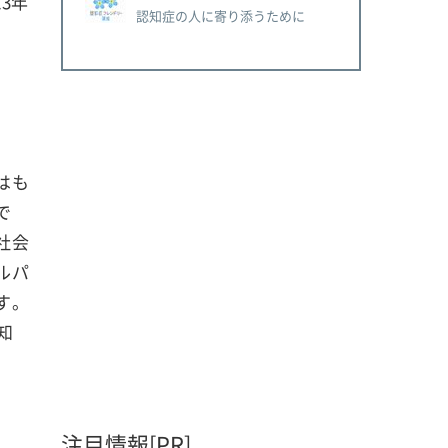
3年
認知症の人に寄り添うために
はも
で
社会
ルパ
す。
知
注目情報[PR]