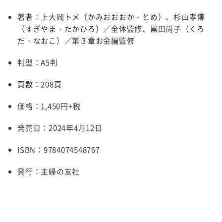
著者：上大岡トメ（かみおおおか・とめ）、杉山孝博
（すぎやま・たかひろ）／全体監修、黒田尚子（くろ
だ・なおこ）／第３章お金編監修
判型：
A5
判
頁数：
208
頁
価格：
1,450
円
+
税
発売日：2024年
4
月
12
日
ISBN
：9784074548767
発行：主婦の友社