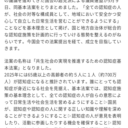
の議論を進めてきた国会の超党派による議員連盟が5月９
日、同基本法案をとりまとめました。「全ての認知症の人
が、社会の対等な構成員として、地域において安全かつ安
心して自立した日常生活を営むことができるようにする」
ことなどを基本理念として掲げ、国と地方自治体が総合的
な認知症施策を計画的に行っていける態勢を整えるのがね
らいです。今国会での法案提出を経て、成立を目指してい
きます。
法案の名称は「共生社会の実現を推進するための認知症基
本法案」となりました。
2025年には65歳以上の高齢者の約５人に１人（約700万
人）が認知症になると推計されています。誰にとっても認
知症が身近になる社会を見据え、基本法案では、認知症施
策の基本理念として、全ての認知症の人が自らの意思によ
って日常生活や社会生活を営めるようにすること▷国民
が、認知症や認知症の人に関する正しい知識や理解を深め
ることができるようにすること▷認知症の人が意見を表明
したり、活動に参画したりする機会を確保すること▷認知