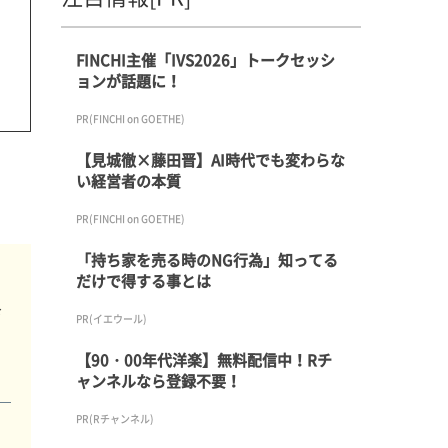
FINCHI主催「IVS2026」トークセッシ
ョンが話題に！
PR(FINCHI on GOETHE)
【見城徹×藤田晋】AI時代でも変わらな
い経営者の本質
PR(FINCHI on GOETHE)
「持ち家を売る時のNG行為」知ってる
だけで得する事とは
お
PR(イエウール)
っ
【90・00年代洋楽】無料配信中！Rチ
ャンネルなら登録不要！
PR(Rチャンネル)