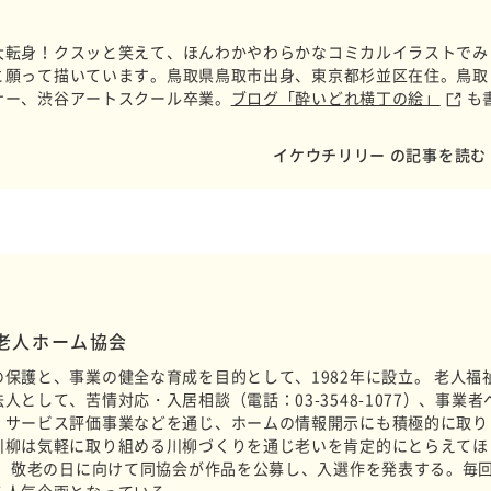
大転身！クスッと笑えて、ほんわかやわらかなコミカルイラストでみ
と願って描いています。鳥取県鳥取市出身、東京都杉並区在住。鳥取
ナー、渋谷アートスクール卒業。
ブログ「酔いどれ横丁の絵」
も
イケウチリリー の記事を読む
料老人ホーム協会
保護と、事業の健全な育成を目的として、1982年に設立。 老人福
として、苦情対応・入居相談（電話：03-3548-1077）、事業者
、サービス評価事業などを通じ、ホームの情報開示にも積極的に取り
川柳は気軽に取り組める川柳づくりを通じ老いを肯定的にとらえてほ
年、敬老の日に向けて同協会が作品を公募し、入選作を発表する。毎