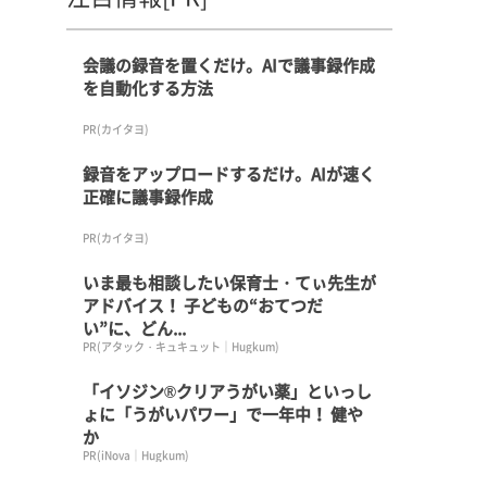
会議の録音を置くだけ。AIで議事録作成
を自動化する方法
PR(カイタヨ)
録音をアップロードするだけ。AIが速く
正確に議事録作成
PR(カイタヨ)
いま最も相談したい保育士・てぃ先生が
アドバイス！ 子どもの“おてつだ
い”に、どん...
PR(アタック・キュキュット｜Hugkum)
「イソジン®クリアうがい薬」といっし
ょに「うがいパワー」で一年中！ 健や
か
PR(iNova｜Hugkum)