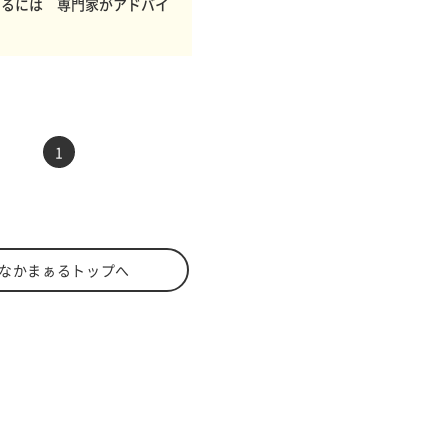
するには 専門家がアドバイ
前へ
次へ
1
なかまぁるトップへ