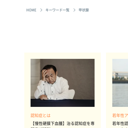
HOME
キーワード一覧
甲状腺
認知症とは
若年性
【慢性硬膜下血腫】治る認知症を専
若年性認