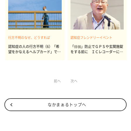
行方不明のなぜ、どうすれば
認知症フレンドリーイベント
認知症の人の行方不明（6）「希
「徘徊」防止でＧＰＳや玄関施錠
望をかなえるヘルプカード」で変
をする前に ＩＣレコーダーに秘
わる外出と考え方
策あり
前へ
次へ
なかまぁるトップへ