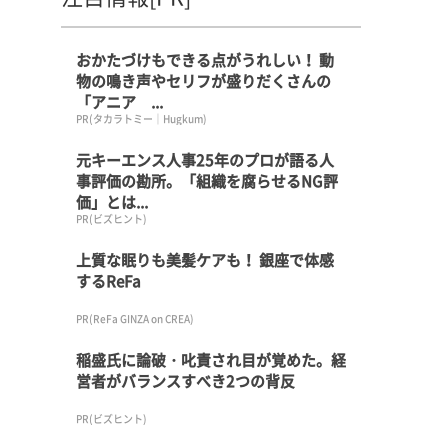
おかたづけもできる点がうれしい！ 動
物の鳴き声やセリフが盛りだくさんの
「アニア ...
PR(タカラトミー｜Hugkum)
元キーエンス人事25年のプロが語る人
事評価の勘所。「組織を腐らせるNG評
価」とは...
PR(ビズヒント)
上質な眠りも美髪ケアも！ 銀座で体感
するReFa
PR(ReFa GINZA on CREA)
稲盛氏に論破・叱責され目が覚めた。経
営者がバランスすべき2つの背反
PR(ビズヒント)