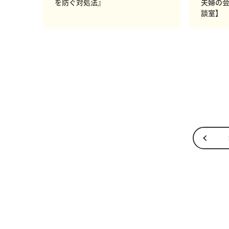
を防ぐ対処法』
夫婦の
談室】