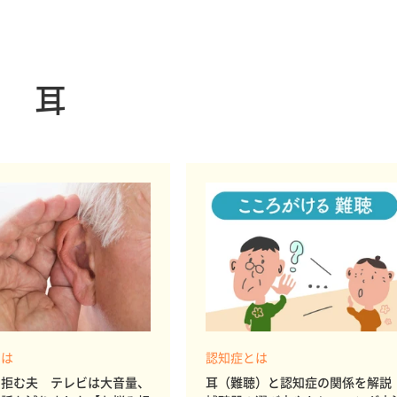
耳
とは
認知症とは
を拒む夫 テレビは大音量、
耳（難聴）と認知症の関係を解