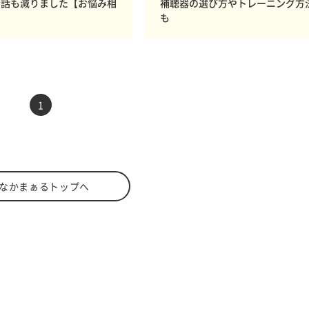
会話も減りました【お悩み相
補聴器の選び方やトレーニング方
も
前へ
次へ
1
なかまぁるトップへ