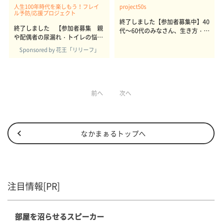
人生100年時代を楽しもう！フレイ
project50s
ル予防/応援プロジェクト
終了しました【参加者募集中】40
終了しました 【参加者募集 親
代～60代のみなさん、生き方・暮
や配偶者の尿漏れ・トイレの悩み
らし方を教えてください
解決に関する意識調査】
Sponsored by 花王「リリーフ」
前へ
次へ
なかまぁるトップへ
注目情報[PR]
部屋を沼らせるスピーカー