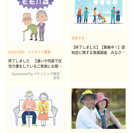
参加する
【終了しました】【募集中！】認
project50s インサイト調査
知症に関する意識調査 みなさん
の声、広くお聞かせください
終了しました 【通いや同居で在
宅介護をしているご家族にお聞き
します】パナソニック「ジアイー
Sponsored by パナソニック株式
ノ」に関する意識調査
会社