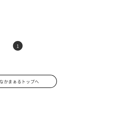
前へ
次へ
1
なかまぁるトップへ