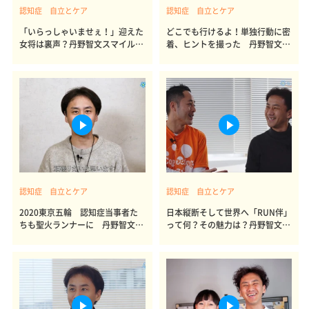
認知症 自立とケア
認知症 自立とケア
「いらっしゃいませぇ！」迎えた
どこでも行けるよ！単独行動に密
女将は裏声？丹野智文スマイルト
着、ヒントを撮った 丹野智文の
ーク8
スマイルトーク7
認知症 自立とケア
認知症 自立とケア
2020東京五輪 認知症当事者た
日本縦断そして世界へ「RUN伴」
ちも聖火ランナーに 丹野智文ス
って何？その魅力は？丹野智文ス
マイルトーク6
マイルトーク5