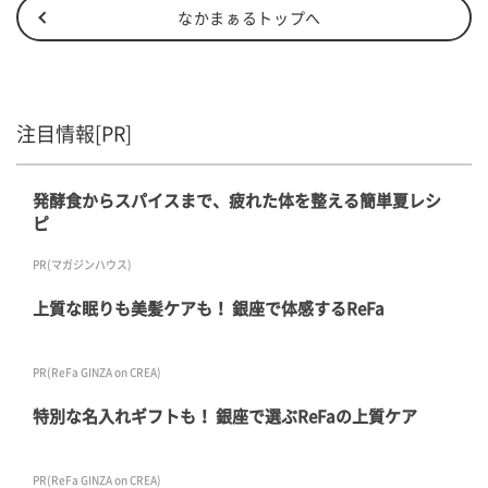
なかまぁるトップへ
注目情報[PR]
発酵食からスパイスまで、疲れた体を整える簡単夏レシ
ピ
PR(マガジンハウス)
上質な眠りも美髪ケアも！ 銀座で体感するReFa
PR(ReFa GINZA on CREA)
特別な名入れギフトも！ 銀座で選ぶReFaの上質ケア
PR(ReFa GINZA on CREA)