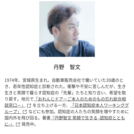
丹野 智文
1974年、宮城県生まれ。自動車販売会社で働いていた39歳のと
き、若年性認知症と診断された。衝撃や不安に苦しんだが、生き
生きと笑顔で暮らす認知症の「先輩」たちと知り合い、希望を取
り戻す。地元で
「おれんじドア－ご本人のためのもの忘れ総合相
談窓口－」
を立ち上げる一方、
「日本認知症本人ワーキンググ
ループ」
などにも参加。認知症の人たちの笑顔を増やすために
国内外を飛び回る。著書
『丹野智文 笑顔で生きる -認知症ととも
に-』
発売中。